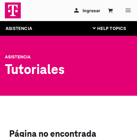
ASISTENCIA
ASISTENCIA
Tutoriales