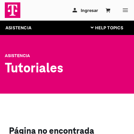
ASISTENCIA
ASISTENCIA
Tutoriales