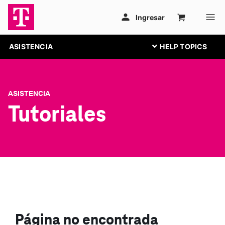
ASISTENCIA
ASISTENCIA
Tutoriales