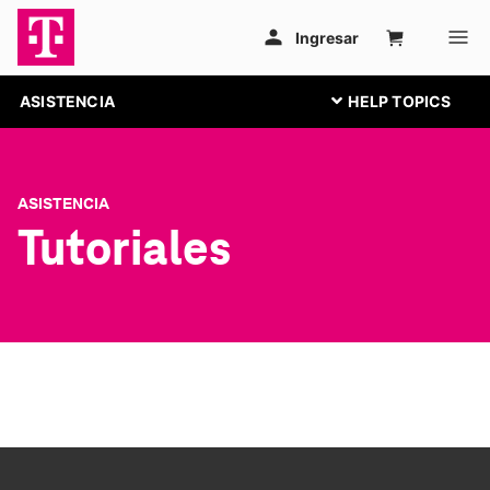
ASISTENCIA
ASISTENCIA
Tutoriales