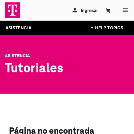
ASISTENCIA
ASISTENCIA
Tutoriales