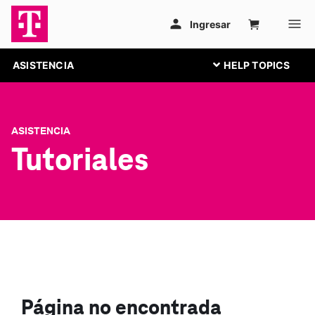
ASISTENCIA
ASISTENCIA
Tutoriales