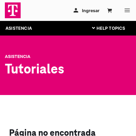
ASISTENCIA
ASISTENCIA
Tutoriales