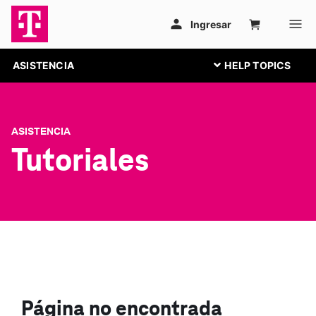
ASISTENCIA
ASISTENCIA
Tutoriales