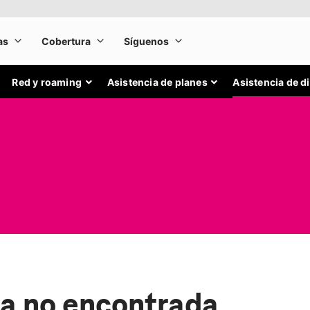
Red y roaming
Asistencia de planes
Asistencia de d