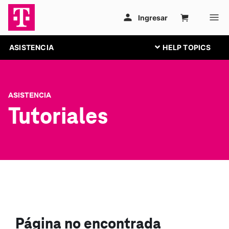
ASISTENCIA
ASISTENCIA
Tutoriales