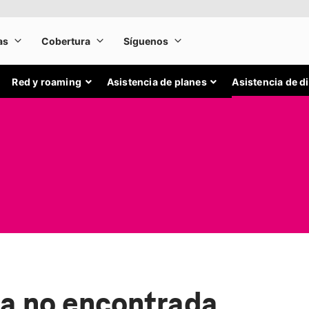
Red y roaming
Asistencia de planes
Asistencia de d