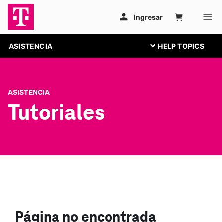
ASISTENCIA
ASISTENCIA
Tutoriales