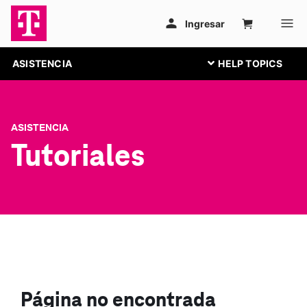
ASISTENCIA
ASISTENCIA
Tutoriales