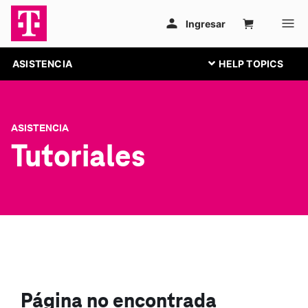
ASISTENCIA
ASISTENCIA
Tutoriales