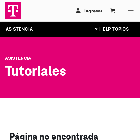
ASISTENCIA
ASISTENCIA
Tutoriales