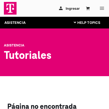
ASISTENCIA
ASISTENCIA
Tutoriales