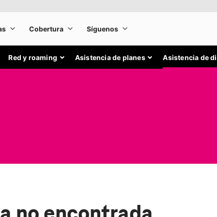
Red y roaming
Asistencia de planes
Asistencia de d