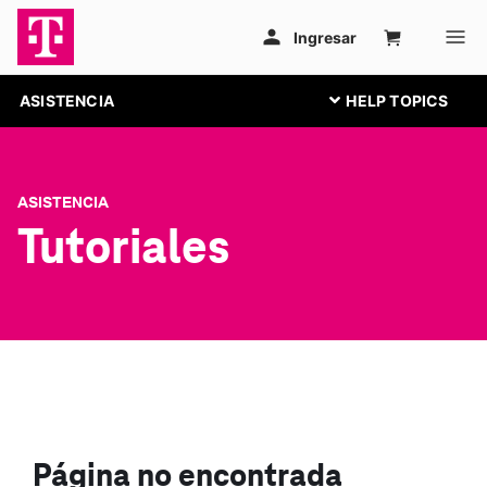
ASISTENCIA
ASISTENCIA
Tutoriales