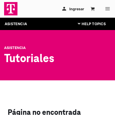
ASISTENCIA
ASISTENCIA
Tutoriales