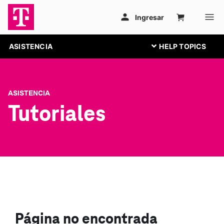
ASISTENCIA
ASISTENCIA
Tutoriales