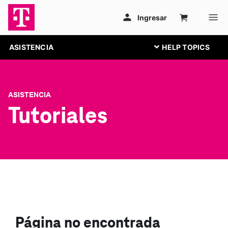
ASISTENCIA
ASISTENCIA
Tutoriales