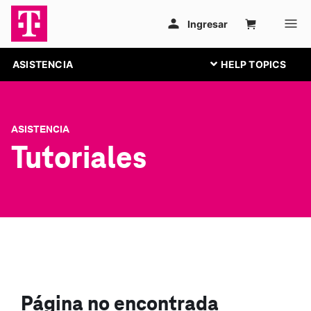
ASISTENCIA
ASISTENCIA
Tutoriales