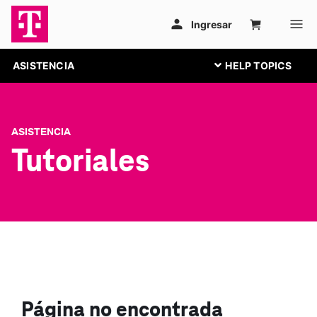
ASISTENCIA
ASISTENCIA
Tutoriales