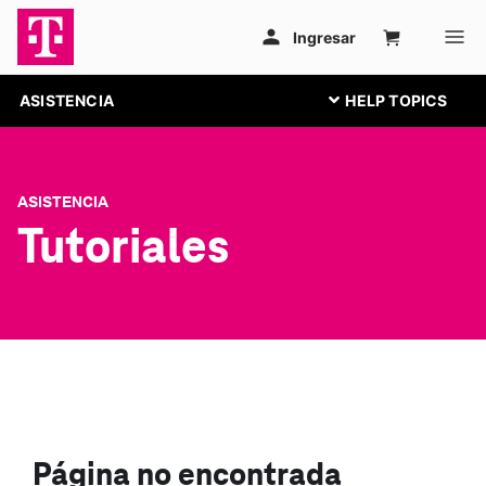
ASISTENCIA
ASISTENCIA
Tutoriales