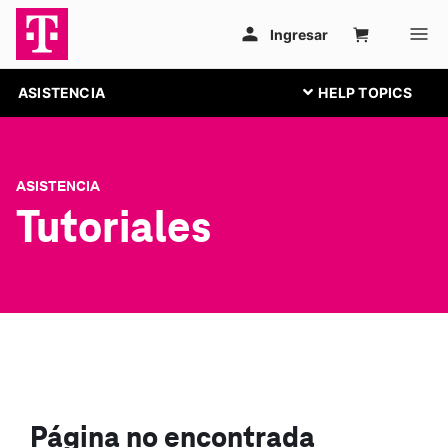
ASISTENCIA
ASISTENCIA
Tutoriales