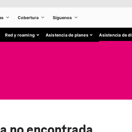
Red y roaming
Asistencia de planes
Asistencia de d