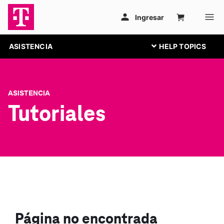
ASISTENCIA
ASISTENCIA
Tutoriales