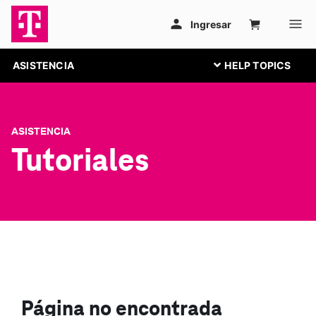
ASISTENCIA
ASISTENCIA
Tutoriales