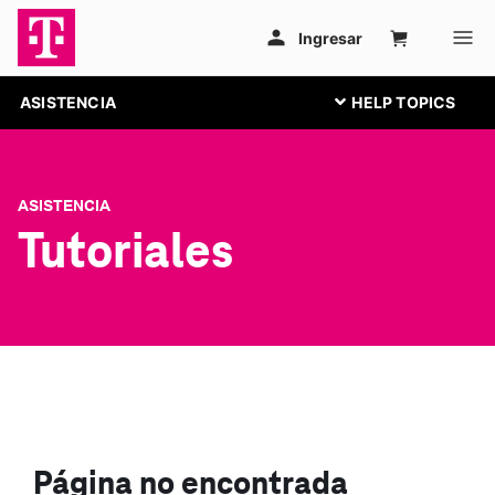
ASISTENCIA
ASISTENCIA
Tutoriales