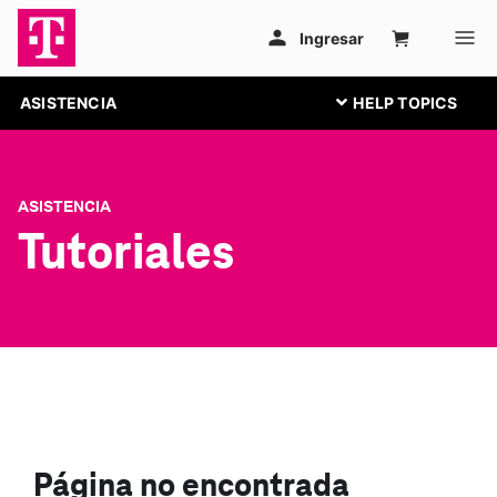
ASISTENCIA
ASISTENCIA
Tutoriales