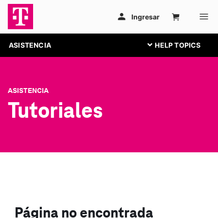
ASISTENCIA
ASISTENCIA
Tutoriales