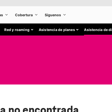
Red y roaming
Asistencia de planes
Asistencia de d