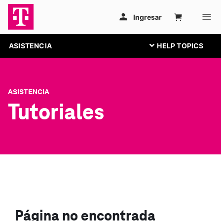
ASISTENCIA
ASISTENCIA
Tutoriales