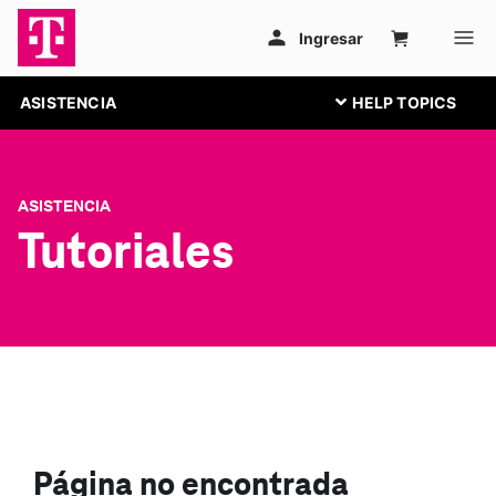
ASISTENCIA
ASISTENCIA
Tutoriales