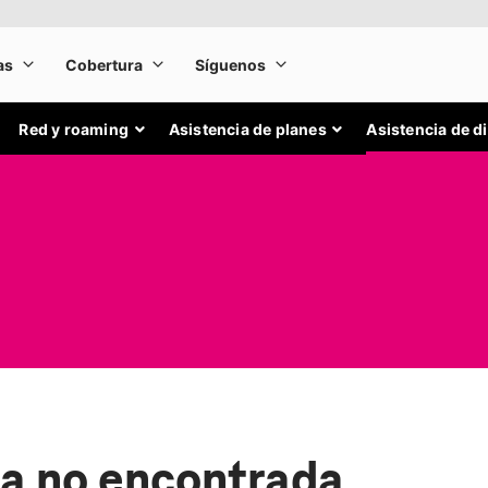
Red y roaming
Asistencia de planes
Asistencia de d