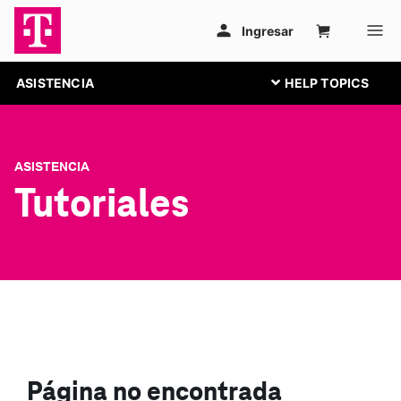
ASISTENCIA
ASISTENCIA
Tutoriales