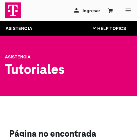
ASISTENCIA
ASISTENCIA
Tutoriales