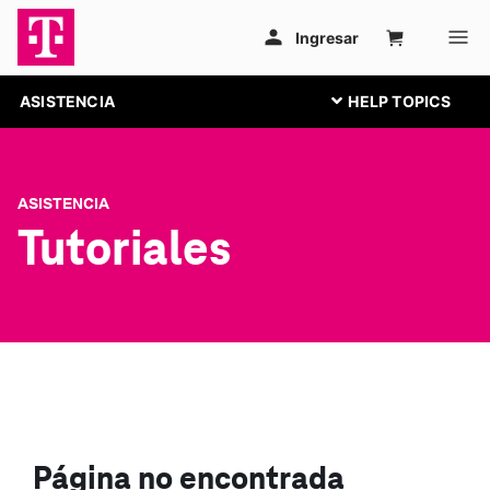
ASISTENCIA
ASISTENCIA
Tutoriales