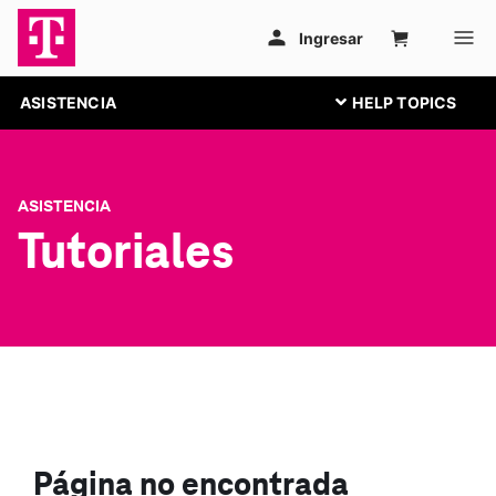
ASISTENCIA
ASISTENCIA
Tutoriales