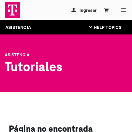
ASISTENCIA
ASISTENCIA
Tutoriales