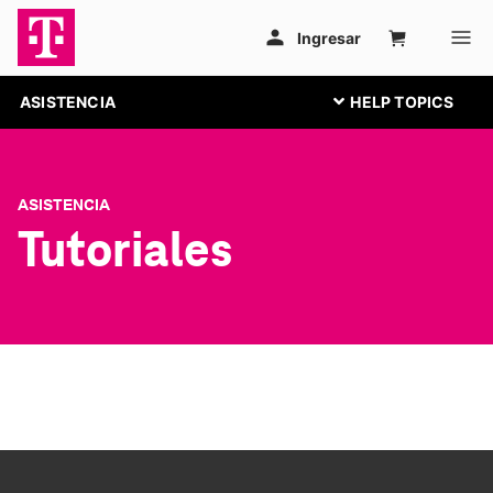
ASISTENCIA
ASISTENCIA
Tutoriales