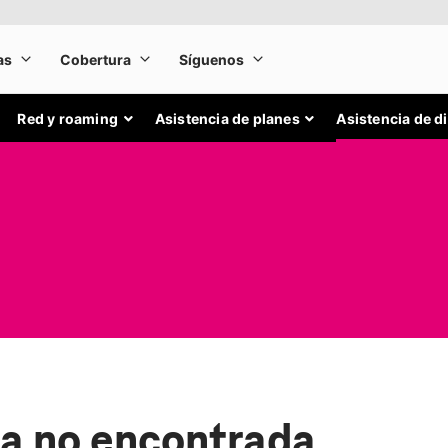
Red y roaming
Asistencia de planes
Asistencia de d