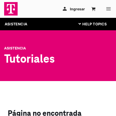
ASISTENCIA
ASISTENCIA
Tutoriales