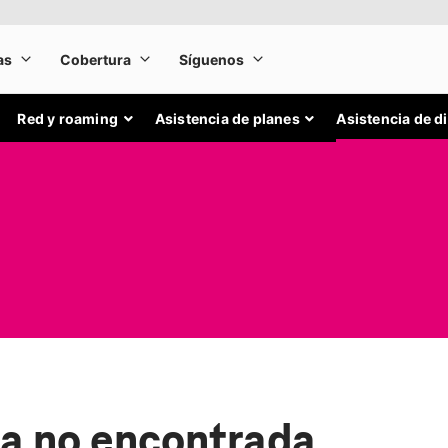
Red y roaming
Asistencia de planes
Asistencia de d