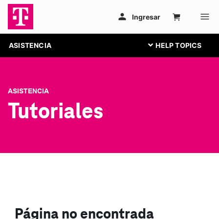
ASISTENCIA
ASISTENCIA
Tutoriales