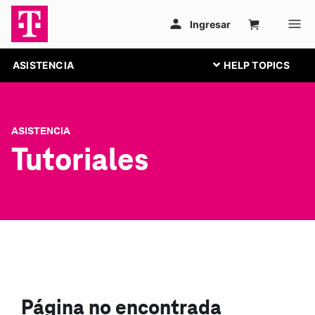
ASISTENCIA
ASISTENCIA
Tutoriales