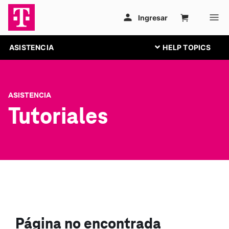
ASISTENCIA
ASISTENCIA
Tutoriales