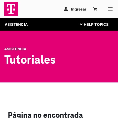
ASISTENCIA
ASISTENCIA
Tutoriales