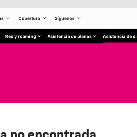
Red y roaming
Asistencia de planes
Asistencia de d