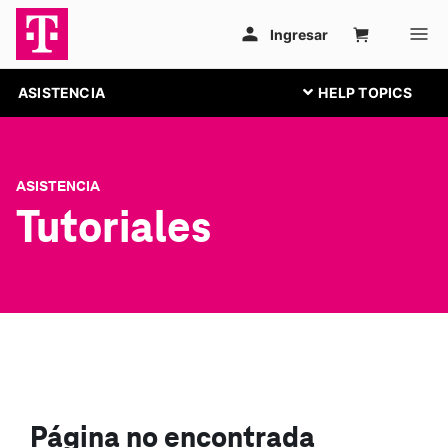
ASISTENCIA
ASISTENCIA
Tutoriales